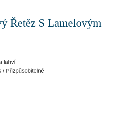
vý Řetěz S Lamelovým
a lahví
s / Přizpůsobitelné