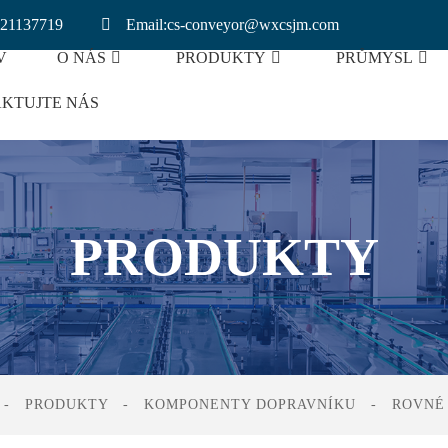
921137719
Email:cs-conveyor@wxcsjm.com
V
O NÁS
PRODUKTY
PRŮMYSL
KTUJTE NÁS
ušené Housky
Dopravník S Lithiovými Bateriem
PRODUKTY
PRODUKTY
KOMPONENTY DOPRAVNÍKU
ROVNÉ