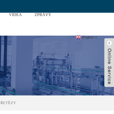
VIDEA
ZPRÁVY
i
English
 ŘETĚZY