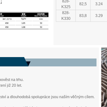
828-
82,5
3.24
K325
828-
83,8
3.29
K330
ověst na trhu.
ní již 20 let.
tězství a dlouhodobá spolupráce jsou naším věčným cílem.