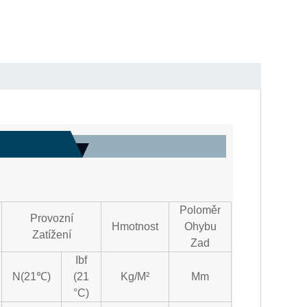
Poloměr
Provozní
Hmotnost
Ohybu
Zatížení
Zad
Ibf
N(21℃)
(21
Kg/m²
Mm
°C)