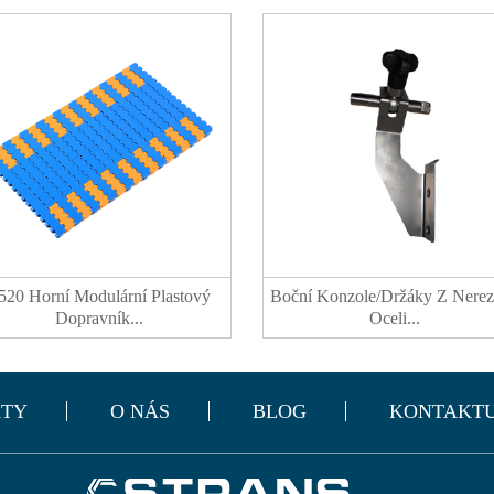
520 Horní Modulární Plastový
Boční Konzole/držáky Z Nere
Dopravník...
Oceli...
TY
O NÁS
BLOG
KONTAKTU