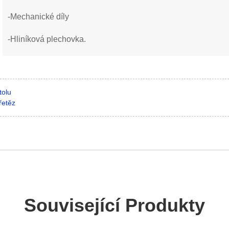
-Mechanické díly
-Hliníková plechovka.
tolu
řetěz
Související Produkty