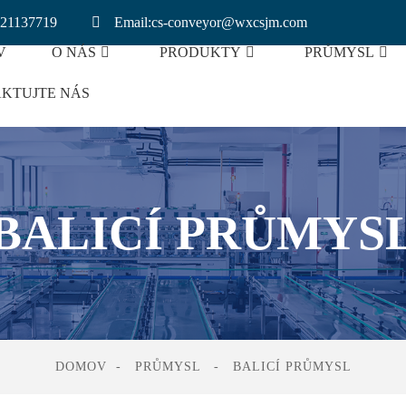
921137719
Email:cs-conveyor@wxcsjm.com
V
O NÁS
PRODUKTY
PRŮMYSL
KTUJTE NÁS
ušené Housky
Dopravník S Lithiovými Bateriem
BALICÍ PRŮMYS
DOMOV
PRŮMYSL
BALICÍ PRŮMYSL