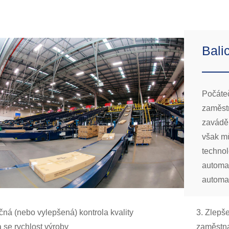
Bali
Počáte
zaměst
zavádě
však m
technol
automat
automat
čná (nebo vylepšená) kontrola kvality
3. Zlepš
a se rychlost výroby
zaměstn