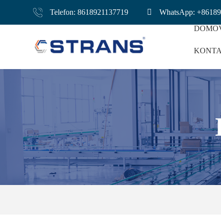
Telefon: 8618921137719
WhatsApp: +8618
DOMO
KONTA
Dopravník Na D