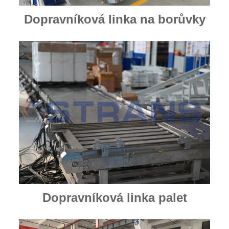
Dopravníková linka na borůvky
Dopravníková linka palet