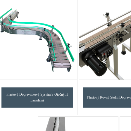
Plastový Dopravníkový Systém S Otočnými
Plastový Rovný Stolní Doprav
Lamelami