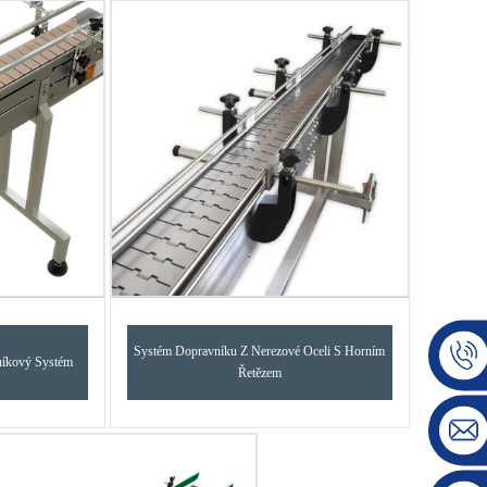
Systém Dopravníku Z Nerezové Oceli S Horním
níkový Systém
Řetězem