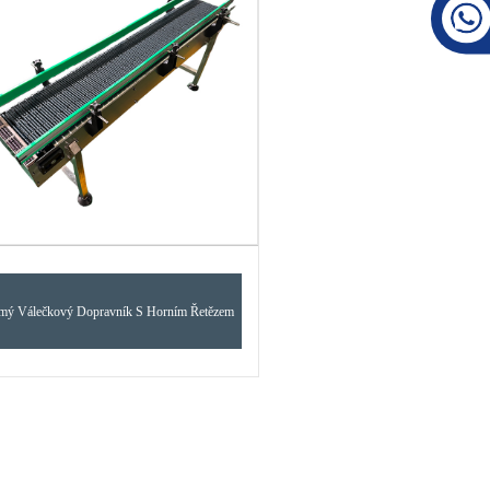
ímý Válečkový Dopravník S Horním Řetězem