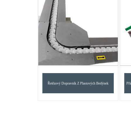
Řetězový Dopravník Z Plastových Bedýnek
Př