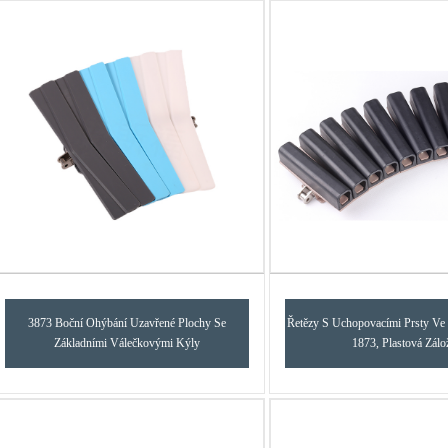
3873 Boční Ohýbání Uzavřené Plochy Se
Řetězy S Uchopovacími Prsty Ve
Základními Válečkovými Kýly
1873, Plastová Zálo