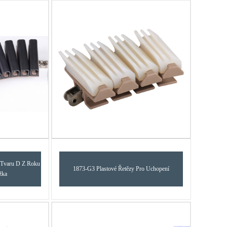
 Tvaru D Z Roku
1873-G3 Plastové Řetězy Pro Uchopení
žka