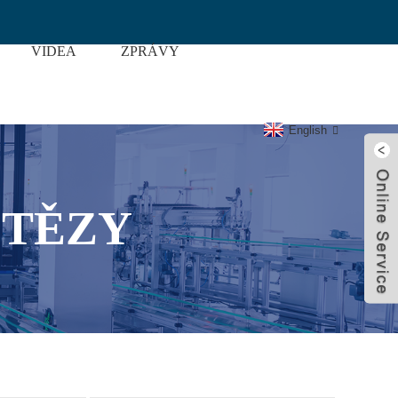
VIDEA
ZPRÁVY
i
English
ETĚZY