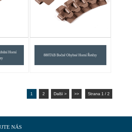
bilní Horní
880TAB Bočně Ohybné Horní Řetězy
zy
1
2
Další >
>>
Strana 1 / 2
JTE NÁS