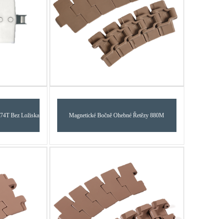
874T Bez Ložiska
Magnetické Bočně Ohebné Řetězy 880M