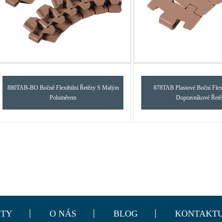
880TAB-BO Bočně Flexibilní Řetězy S Malým
878TAB Plastové Boční Flexi
Poloměrem
Dopravníkové Řetě
TY
O NÁS
BLOG
KONTAKTU