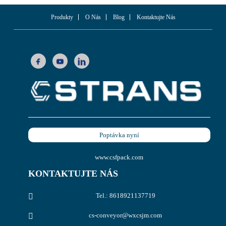
Produkty
O Nás
Blog
Kontaktujte Nás
Poptávka nyní
www.csfpack.com
KONTAKTUJTE NÁS
Tel.: 8618921137719
cs-conveyor@wxcsjm.com